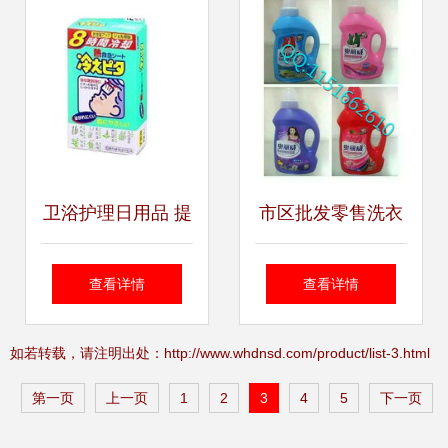
卫浴护理日用品 提
市区批发零售洗衣
升生活品质的关键
液、洗发水等日用
查看详情
查看详情
品，免费送货上门
如若转载，请注明出处：http://www.whdnsd.com/product/list-3.html
服务
第一页
上一页
1
2
3
4
5
下一页